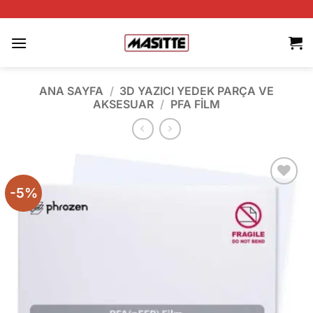
İçeriğe
A
atla
ANA SAYFA
/
3D YAZICI YEDEK PARÇA VE
AKSESUAR
/
PFA FILM
-5%
Add to
wishlist