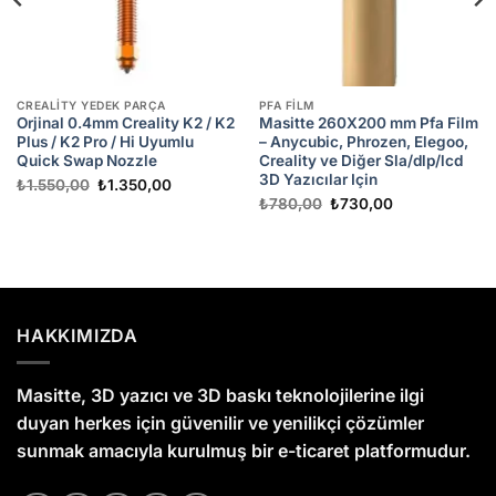
CREALITY YEDEK PARÇA
PFA FILM
Orjinal 0.4mm Creality K2 / K2
Masitte 260X200 mm Pfa Film
Plus / K2 Pro / Hi Uyumlu
– Anycubic, Phrozen, Elegoo,
Quick Swap Nozzle
Creality ve Diğer Sla/dlp/lcd
3D Yazıcılar Için
Orijinal
Şu
₺
1.550,00
₺
1.350,00
fiyat:
andaki
Orijinal
Şu
₺
780,00
₺
730,00
₺1.550,00.
fiyat:
fiyat:
andaki
₺1.350,00.
₺780,00.
fiyat:
.
₺730,00.
HAKKIMIZDA
Masitte, 3D yazıcı ve 3D baskı teknolojilerine ilgi
duyan herkes için güvenilir ve yenilikçi çözümler
sunmak amacıyla kurulmuş bir e-ticaret platformudur.