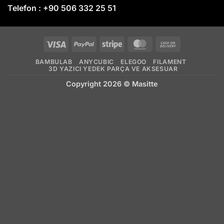
Telefon :
+90 506 332 25 51
Visa
PayPal
Stripe
MasterCard
Cash
On
BAMBULAB
ANYCUBIC
ELEGOO
FILAMENT
Delivery
3D YAZICI YEDEK PARÇA VE AKSESUAR
Copyright 2026 ©
Masitte