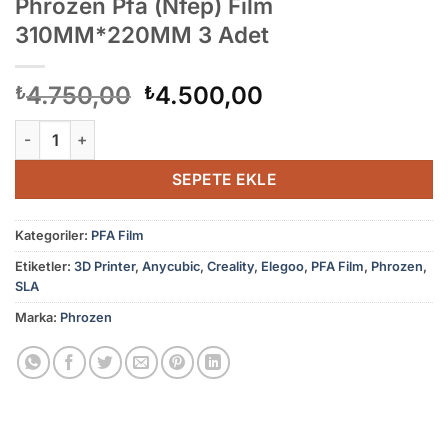
Phrozen Pfa (Nfep) Film
310MM*220MM 3 Adet
Orijinal
Şu
4.750,00
4.500,00
₺
₺
fiyat:
andaki
Phrozen Pfa (Nfep) Film 310MM*220MM 3 Adet adet
₺4.750,00.
fiyat:
₺4.500,00.
SEPETE EKLE
Kategoriler:
PFA Film
Etiketler:
3D Printer
,
Anycubic
,
Creality
,
Elegoo
,
PFA Film
,
Phrozen
,
SLA
Marka:
Phrozen