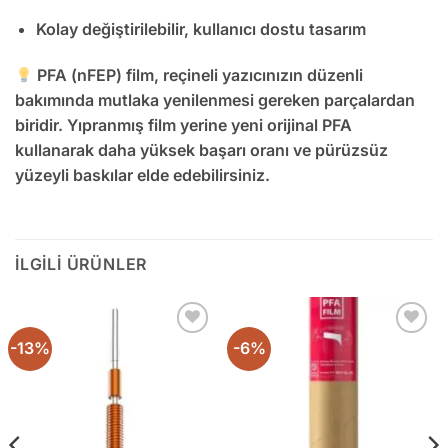
Kolay değiştirilebilir, kullanıcı dostu tasarım
PFA (nFEP) film, reçineli yazıcınızın düzenli
bakımında mutlaka yenilenmesi gereken parçalardan
biridir. Yıpranmış film yerine yeni orijinal PFA
kullanarak
daha yüksek başarı oranı ve pürüzsüz
yüzeyli baskılar
elde edebilirsiniz.
İLGILI ÜRÜNLER
-13%
-6%
Add to
Add to
wishlist
wishlist