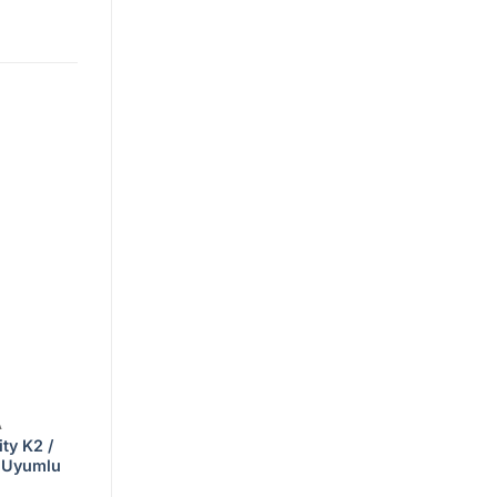
Add to
wishlist
A
ty K2 /
i Uyumlu