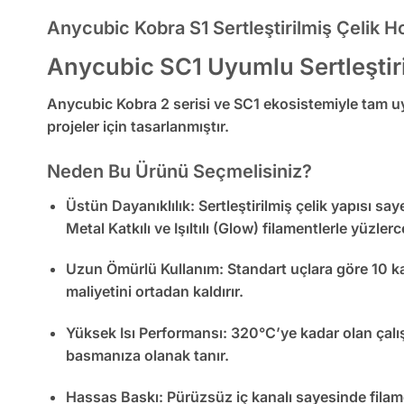
Anycubic Kobra S1 Sertleştirilmiş Çelik 
Anycubic SC1 Uyumlu Sertleştir
Anycubic Kobra 2 serisi ve SC1 ekosistemiyle tam uy
projeler için tasarlanmıştır.
Neden Bu Ürünü Seçmelisiniz?
Üstün Dayanıklılık:
Sertleştirilmiş çelik yapısı say
Metal Katkılı ve Işıltılı (Glow)
filamentlerle yüzlerc
Uzun Ömürlü Kullanım:
Standart uçlara göre
10 k
maliyetini ortadan kaldırır.
Yüksek Isı Performansı:
320°C’ye kadar olan çalış
basmanıza olanak tanır.
Hassas Baskı:
Pürüzsüz iç kanalı sayesinde filame