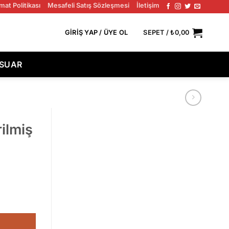
mat Politikası
Mesafeli Satış Sözleşmesi
İletişim
 TÜM SIPARIŞLERDE ÜCRETSIZ KARGO!
GIRIŞ YAP / ÜYE OL
SEPET /
₺
0,00
ESUAR
ilmiş
 0.6mm adet