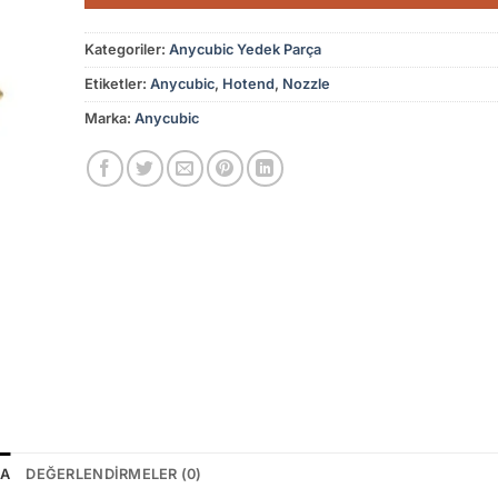
Kategoriler:
Anycubic Yedek Parça
Etiketler:
Anycubic
,
Hotend
,
Nozzle
Marka:
Anycubic
MA
DEĞERLENDIRMELER (0)