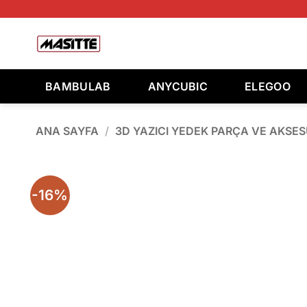
İçeriğe
atla
Ara:
BAMBULAB
ANYCUBIC
ELEGOO
ANA SAYFA
/
3D YAZICI YEDEK PARÇA VE AKSE
-16%
Ad
wis