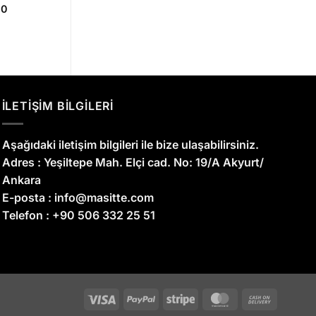
Şu
00
andaki
0.
fiyat:
₺1.350,00.
İLETİŞİM BİLGİLERİ
Aşağıdaki iletişim bilgileri ile bize ulaşabilirsiniz.
Adres :
Yeşiltepe Mah. Elçi cad. No: 19/A Akyurt/
Ankara
E-posta :
info@masitte.com
Telefon :
+90 506 332 25 51
Visa
PayPal
Stripe
MasterCard
Cash
On