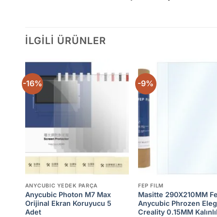
İLGILI ÜRÜNLER
-16%
-9%
 to
Add to
list
wishlist
w
ANYCUBIC YEDEK PARÇA
FEP FILM
Film
Anycubic Photon M7 Max
Masitte 290X210MM Fe
goo,
Orijinal Ekran Koruyucu 5
Anycubic Phrozen Ele
lcd
Adet
Creality 0.15MM Kalınl