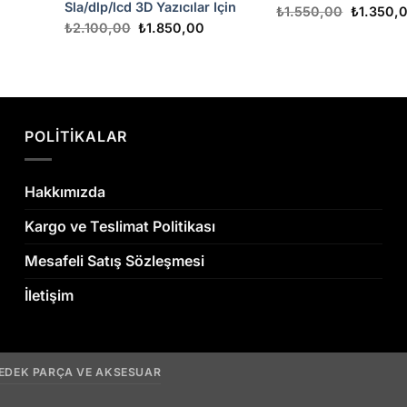
Sla/dlp/lcd 3D Yazıcılar Için
Orijinal
₺
1.550,00
₺
1.350,
fiyat:
Orijinal
Şu
₺
2.100,00
₺
1.850,00
₺1.550,0
ki
fiyat:
andaki
:
₺2.100,00.
fiyat:
0,00.
₺1.850,00.
POLİTİKALAR
Hakkımızda
Kargo ve Teslimat Politikası
Mesafeli Satış Sözleşmesi
İletişim
YEDEK PARÇA VE AKSESUAR