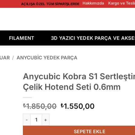
Hakkımızda
Kargo ve Tesli
AÇILIŞA ÖZEL TÜM SIPARIŞLERDE ÜCRETSIZ KARGO! AÇILIŞA ÖZEL
FILAMENT
3D YAZICI YEDEK PARÇA VE AKS
SUAR
/
ANYCUBIC YEDEK PARÇA
Anycubic Kobra S1 Sertleştir
Çelik Hotend Seti 0.6mm
d to
hlist
Orijinal
Şu
1.850,00
1.550,00
₺
₺
fiyat:
andaki
Anycubic Kobra S1 Sertleştirilmiş Çelik Hotend Seti
₺1.850,00.
fiyat:
₺1.550,00.
SEPETE EKLE