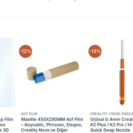
-12%
-13%
Add to
Add to
ishlist
wishlist
ACF FILM
CREALITY YEDEK PARÇ
p Film
Masitte 450X290MM Acf Film
Orjinal 0.4mm Creali
goo
– Anycubic, Phrozen, Elegoo,
K2 Plus / K2 Pro / H
ık 3D
Creality Nova ve Diğer
Quick Swap Nozzle