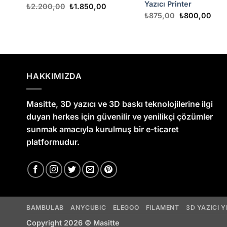
Yazıcı Printer
Orijinal
Şu
₺
2.200,00
₺
1.850,00
fiyat:
andaki
Orijinal
Şu
₺
875,00
₺
800,00
₺2.200,00.
fiyat:
aki
fiyat:
anda
₺1.850,00.
t:
₺875,00.
fiyat
600,00.
₺80
HAKKIMIZDA
Masitte, 3D yazıcı ve 3D baskı teknolojilerine ilgi
duyan herkes için güvenilir ve yenilikçi çözümler
sunmak amacıyla kurulmuş bir e-ticaret
platformudur.
BAMBULAB
ANYCUBIC
ELEGOO
FILAMENT
3D YAZICI 
Copyright 2026 ©
Masitte