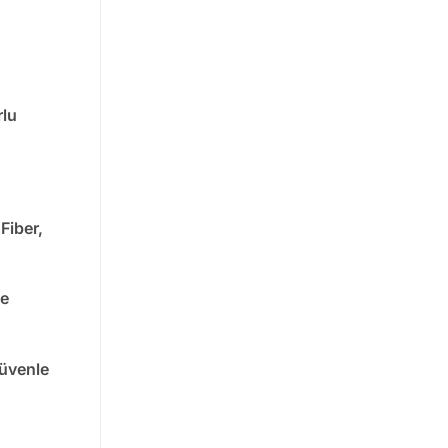
rlu
Fiber,
ve
güvenle