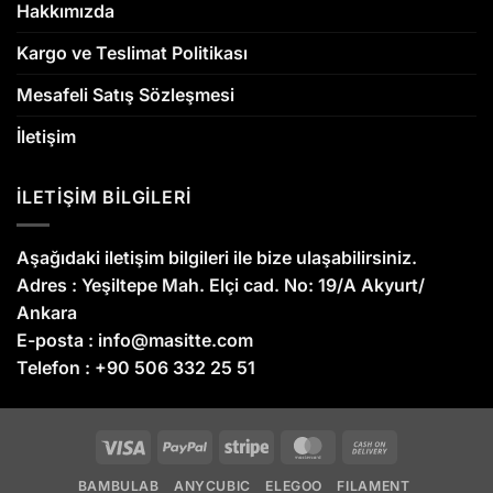
Hakkımızda
Kargo ve Teslimat Politikası
Mesafeli Satış Sözleşmesi
İletişim
İLETİŞİM BİLGİLERİ
Aşağıdaki iletişim bilgileri ile bize ulaşabilirsiniz.
Adres :
Yeşiltepe Mah. Elçi cad. No: 19/A Akyurt/
Ankara
E-posta :
info@masitte.com
Telefon :
+90 506 332 25 51
Visa
PayPal
Stripe
MasterCard
Cash
On
BAMBULAB
ANYCUBIC
ELEGOO
FILAMENT