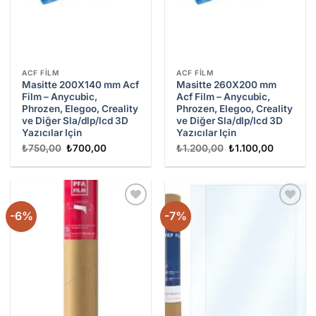
ACF FILM
ACF FILM
Masitte 200X140 mm Acf
Masitte 260X200 mm
Film – Anycubic,
Acf Film – Anycubic,
Phrozen, Elegoo, Creality
Phrozen, Elegoo, Creality
ve Diğer Sla/dlp/lcd 3D
ve Diğer Sla/dlp/lcd 3D
Yazıcılar Için
Yazıcılar Için
Orijinal
Şu
Orijinal
Şu
₺
750,00
₺
700,00
₺
1.200,00
₺
1.100,00
fiyat:
andaki
fiyat:
andaki
₺750,00.
fiyat:
₺1.200,00.
fiyat:
₺700,00.
₺1.100,0
-6%
-7%
Add to
Add to
wishlist
wishlist