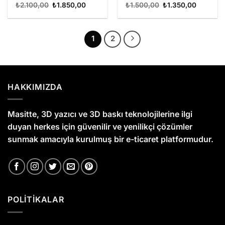
Orijinal
Şu
Orijinal
Şu
₺
2.100,00
₺
1.850,00
₺
1.500,00
₺
1.350,00
fiyat:
andaki
fiyat:
andaki
₺2.100,00.
fiyat:
₺1.500,00.
fiyat:
₺1.850,00.
₺1.350,0
1
2
HAKKIMIZDA
Masitte, 3D yazıcı ve 3D baskı teknolojilerine ilgi
duyan herkes için güvenilir ve yenilikçi çözümler
sunmak amacıyla kurulmuş bir e-ticaret platformudur.
POLİTİKALAR