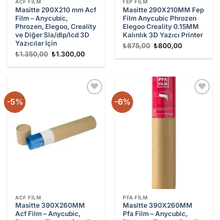
ACF FILM
FEP FILM
Masitte 290X210 mm Acf
Masitte 290X210MM Fep
Film – Anycubic,
Film Anycubic Phrozen
Phrozen, Elegoo, Creality
Elegoo Creality 0.15MM
ve Diğer Sla/dlp/lcd 3D
Kalınlık 3D Yazıcı Printer
Yazıcılar Için
Orijinal
Şu
₺
875,00
₺
800,00
fiyat:
andaki
Orijinal
Şu
₺
1.350,00
₺
1.300,00
₺875,00.
fiyat:
fiyat:
andaki
₺800,00.
₺1.350,00.
fiyat:
₺1.300,00.
-5%
-6%
Add to
Add to
wishlist
wishlist
ACF FILM
PFA FILM
Masitte 390X260MM
Masitte 390X260MM
Acf Film – Anycubic,
Pfa Film – Anycubic,