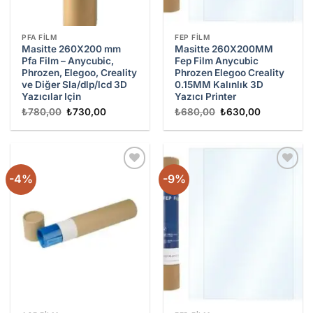
PFA FILM
FEP FILM
Masitte 260X200 mm
Masitte 260X200MM
Pfa Film – Anycubic,
Fep Film Anycubic
Phrozen, Elegoo, Creality
Phrozen Elegoo Creality
ve Diğer Sla/dlp/lcd 3D
0.15MM Kalınlık 3D
Yazıcılar Için
Yazıcı Printer
Orijinal
Şu
Orijinal
Şu
₺
780,00
₺
730,00
₺
680,00
₺
630,00
fiyat:
andaki
fiyat:
andaki
₺780,00.
fiyat:
₺680,00.
fiyat:
₺730,00.
₺630,00.
-4%
-9%
Add to
Add to
wishlist
wishlist