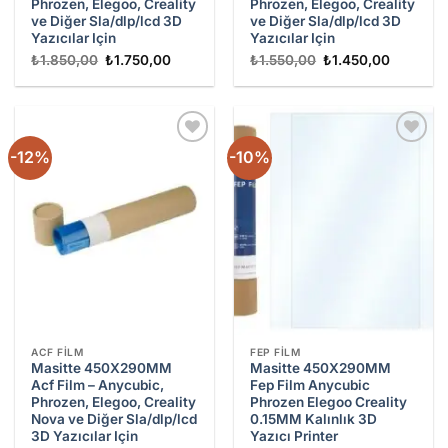
Phrozen, Elegoo, Creality
Phrozen, Elegoo, Creality
ve Diğer Sla/dlp/lcd 3D
ve Diğer Sla/dlp/lcd 3D
Yazıcılar Için
Yazıcılar Için
Orijinal
Şu
Orijinal
Şu
₺
1.850,00
₺
1.750,00
₺
1.550,00
₺
1.450,00
fiyat:
andaki
fiyat:
andaki
₺1.850,00.
fiyat:
₺1.550,00.
fiyat:
₺1.750,00.
₺1.450,0
-12%
-10%
Add to
Add to
wishlist
wishlist
ACF FILM
FEP FILM
Masitte 450X290MM
Masitte 450X290MM
Acf Film – Anycubic,
Fep Film Anycubic
Phrozen, Elegoo, Creality
Phrozen Elegoo Creality
Nova ve Diğer Sla/dlp/lcd
0.15MM Kalınlık 3D
3D Yazıcılar Için
Yazıcı Printer