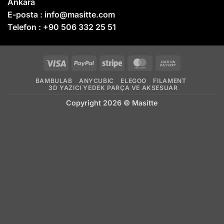
Ankara
E-posta :
info@masitte.com
Telefon :
+90 506 332 25 51
Visa
PayPal
Stripe
MasterCard
Cash
On
BAMBULAB
ANYCUBIC
ELEGOO
FILAMENT
Delivery
3D YAZICI YEDEK PARÇA VE AKSESUAR
Copyright 2026 ©
Masitte