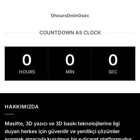
0
hours
0
min
0
sec
COUNTDOWN AS CLOCK
0
0
0
HOURS
MIN
SEC
HAKKIMIZDA
Masitte, 3D yazıcı ve 3D baskı teknolojilerine ilgi
duyan herkes için güvenilir ve yenilikçi çözümler
sunmak amacıyla kurulmuş bir e-ticaret platformudur.