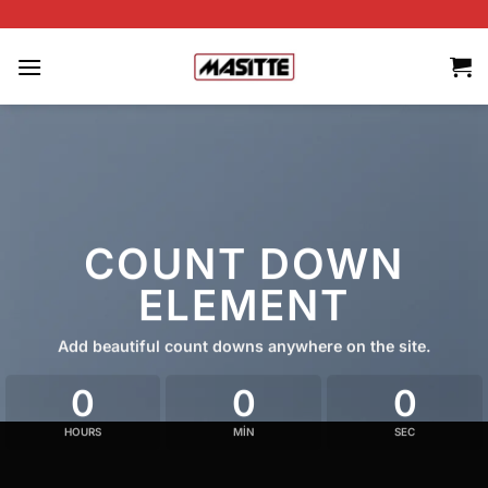
İçeriğe
atla
COUNT DOWN
ELEMENT
Add beautiful count downs anywhere on the site.
0
0
0
HOURS
MIN
SEC