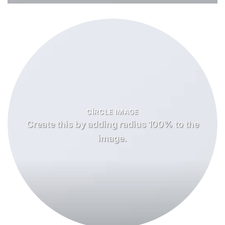
CIRCLE IMAGE
Create this by adding radius 100% to the
image.