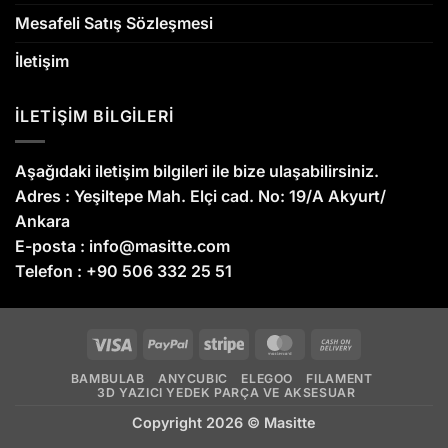
Mesafeli Satış Sözleşmesi
İletişim
İLETİŞİM BİLGİLERİ
Aşağıdaki iletişim bilgileri ile bize ulaşabilirsiniz.
Adres :
Yeşiltepe Mah. Elçi cad. No: 19/A Akyurt/
Ankara
E-posta :
info@masitte.com
Telefon :
+90 506 332 25 51
Visa
PayPal
Stripe
MasterCard
Cash
On
BAMBULAB
ANYCUBIC
ELEGOO
FILAMENT
Delivery
3D YAZICI YEDEK PARÇA VE AKSESUAR
Copyright 2026 ©
Masitte