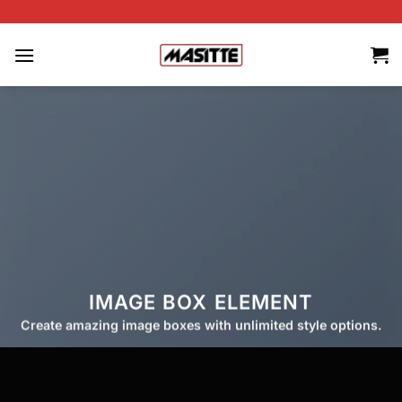
İçeriğe
AÇI
atla
IMAGE BOX ELEMENT
Create amazing image boxes with unlimited style options.