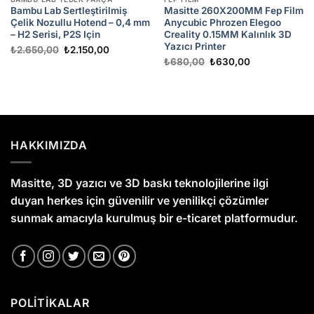
Bambu Lab Sertleştirilmiş
Masitte 260X200MM Fep Film
Çelik Nozullu Hotend – 0,4 mm
Anycubic Phrozen Elegoo
– H2 Serisi, P2S Için
Creality 0.15MM Kalınlık 3D
Yazıcı Printer
Orijinal
Şu
₺
2.650,00
₺
2.150,00
fiyat:
andaki
Orijinal
Şu
₺
680,00
₺
630,00
₺2.650,00.
fiyat:
fiyat:
andaki
₺2.150,00.
₺680,00.
fiyat:
₺630,00.
HAKKIMIZDA
Masitte, 3D yazıcı ve 3D baskı teknolojilerine ilgi
duyan herkes için güvenilir ve yenilikçi çözümler
sunmak amacıyla kurulmuş bir e-ticaret platformudur.
POLİTİKALAR