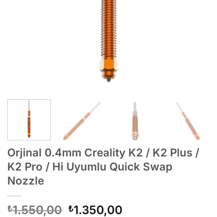
Orjinal 0.4mm Creality K2 / K2 Plus /
K2 Pro / Hi Uyumlu Quick Swap
Nozzle
Orijinal
Şu
1.550,00
1.350,00
₺
₺