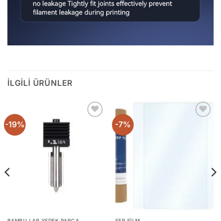
İLGILI ÜRÜNLER
-19%
-7%
Add to
Add to
wishlist
wishlist
BAMBU LAB YEDEK PARÇA
FEP FILM