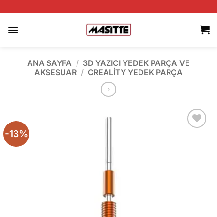
İçeriğe
AÇILIŞA Ö
atla
ANA SAYFA
/
3D YAZICI YEDEK PARÇA VE
AKSESUAR
/
CREALITY YEDEK PARÇA
-13%
Add to
wishlist