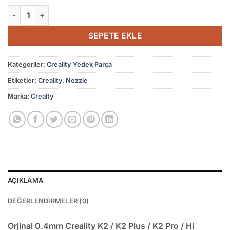
fiyat:
andaki
Orjinal 0.4mm Creality K2 / K2 Plus / K2 Pro / Hi Uyumlu Qui
₺1.550,00.
fiyat:
₺1.350,00.
SEPETE EKLE
Kategoriler:
Creality Yedek Parça
Etiketler:
Creality
,
Nozzle
Marka:
Crealty
AÇIKLAMA
DEĞERLENDIRMELER (0)
Orjinal 0.4mm Creality K2 / K2 Plus / K2 Pro / Hi