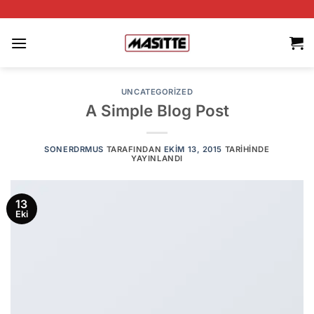
İçeriğe
A
atla
UNCATEGORIZED
A Simple Blog Post
SONERDRMUS
TARAFINDAN
EKIM 13, 2015
TARIHINDE
YAYINLANDI
13
Eki