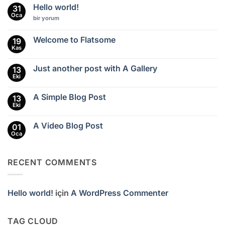
Hello world!
31
Oca
Hello
bir yorum
world!
için
Welcome to Flatsome
19
Kas
Yorum
yok
Welcome
Just another post with A Gallery
13
to
Flatsome
Eki
Yorum
yok
Just
A Simple Blog Post
13
another
post
Eki
Yorum
with
yok
A
A
Gallery
A Video Blog Post
01
Simple
Blog
Oca
Yorum
Post
yok
A
Video
RECENT COMMENTS
Blog
Post
Hello world!
için
A WordPress Commenter
TAG CLOUD