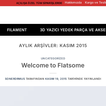
Hakkımızda
Kargo ve Tesli
AÇILIŞA ÖZEL TÜM SIPARIŞLERDE ÜCRETSIZ KARGO! AÇILIŞA ÖZ
FILAMENT
3D YAZICI YEDEK PARÇA VE AKS
AYLIK ARŞIVLER:
KASIM 2015
UNCATEGORIZED
Welcome to Flatsome
SONERDRMUS
TARAFINDAN
KASIM 19, 2015
TARIHINDE YAYINLANDI