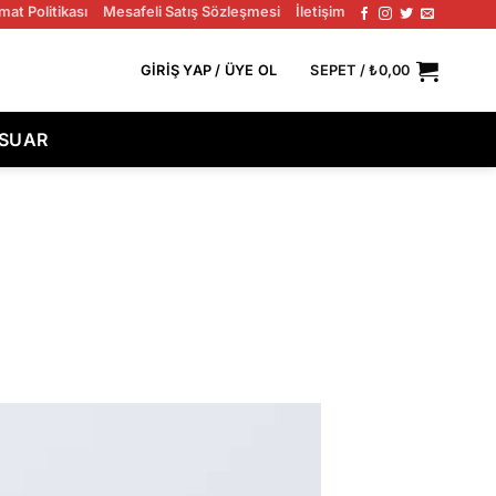
mat Politikası
Mesafeli Satış Sözleşmesi
İletişim
EL TÜM SIPARIŞLERDE ÜCRETSIZ KARGO!
GIRIŞ YAP / ÜYE OL
SEPET /
₺
0,00
ESUAR