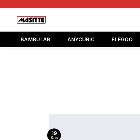
İçeriğe
atla
Ara:
BAMBULAB
ANYCUBIC
ELEGOO
19
Kas