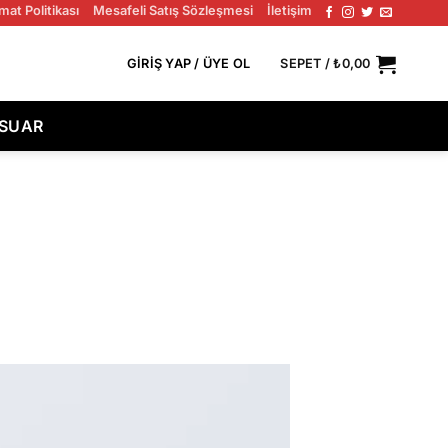
mat Politikası
Mesafeli Satış Sözleşmesi
İletişim
TÜM SIPARIŞLERDE ÜCRETSIZ KARGO!
GIRIŞ YAP / ÜYE OL
SEPET /
₺
0,00
ESUAR