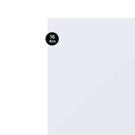
16
Ara