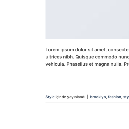
Lorem ipsum dolor sit amet, consectetu
ultrices nibh. Quisque commodo nunc 
vehicula. Phasellus et magna nulla. Pr
Style
içinde yayınlandı
|
brooklyn
,
fashion
,
sty