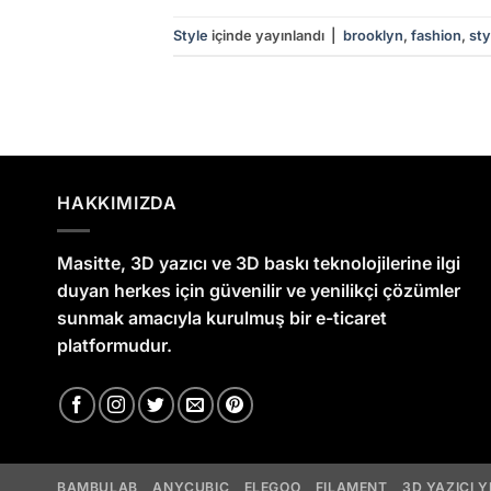
Style
içinde yayınlandı
|
brooklyn
,
fashion
,
sty
HAKKIMIZDA
Masitte, 3D yazıcı ve 3D baskı teknolojilerine ilgi
duyan herkes için güvenilir ve yenilikçi çözümler
sunmak amacıyla kurulmuş bir e-ticaret
platformudur.
BAMBULAB
ANYCUBIC
ELEGOO
FILAMENT
3D YAZICI 