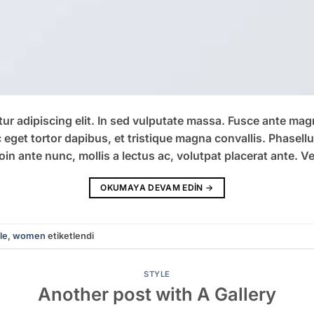
r adipiscing elit. In sed vulputate massa. Fusce ante magna,
eget tortor dapibus, et tristique magna convallis. Phasell
oin ante nunc, mollis a lectus ac, volutpat placerat ante. V
OKUMAYA DEVAM EDIN
→
le
,
women
etiketlendi
STYLE
Another post with A Gallery