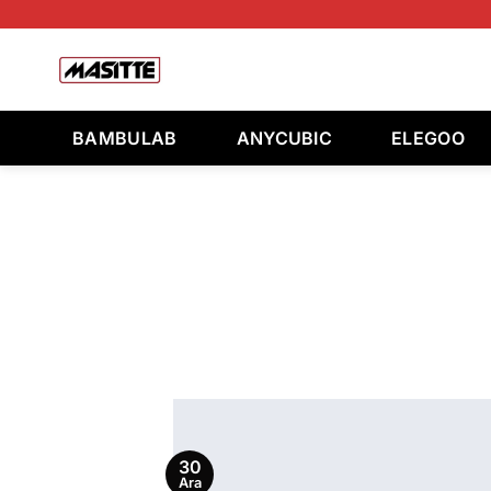
İçeriğe
atla
Ara:
BAMBULAB
ANYCUBIC
ELEGOO
30
Ara