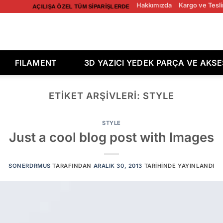
Hakkımızda
Kargo ve Tesli
AÇILIŞA ÖZEL TÜM SIPARIŞLERDE ÜCRETSIZ KARGO! AÇILIŞA ÖZEL 
FILAMENT
3D YAZICI YEDEK PARÇA VE AKS
ETIKET ARŞIVLERI:
STYLE
STYLE
Just a cool blog post with Images
SONERDRMUS
TARAFINDAN
ARALIK 30, 2013
TARIHINDE YAYINLANDI