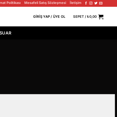
mat Politikası
Mesafeli Satış Sözleşmesi
İletişim
TÜM SIPARIŞLERDE ÜCRETSIZ KARGO!
GIRIŞ YAP / ÜYE OL
SEPET /
₺
0,00
ESUAR