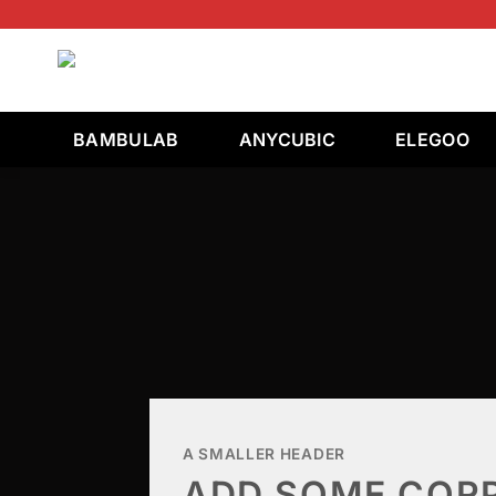
İçeriğe
atla
Ara:
BAMBULAB
ANYCUBIC
ELEGOO
A SMALLER HEADER
ADD SOME CORP