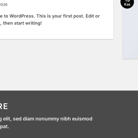
Kas
2026
to WordPress. This is your first post. Edit or
t, then start writing!
RE
ng elit, sed diam nonummy nibh euismod
pat.