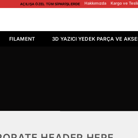
Hakkımızda
Kargo ve Tesli
AÇILIŞA ÖZEL TÜM SIPARIŞLERDE ÜCRETSIZ KARGO! AÇILIŞA ÖZEL 
FILAMENT
3D YAZICI YEDEK PARÇA VE AKS
ORATE HEADER HERE