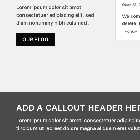
Ocak 31, 
New Client Landed
Lorem ipsum dolor sit amet,
consectetuer adipiscing elit, sed
Welcome 
Lorem ipsum dolor sit amet,
diam nonummy nibh euismod .
delete i
consectetuer adipiscing elit,
1 YORUM
sed diam nonummy nibh
OUR BLOG
euismod tincidunt ut [...]
ADD A CALLOUT HEADER HE
Lorem ipsum dolor sit amet, consectetuer adipisci
tincidunt ut laoreet dolore magna aliquam erat volut