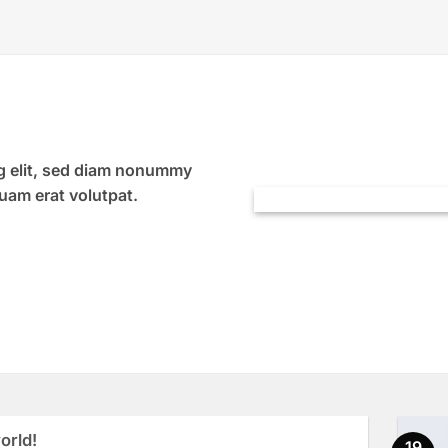
ng elit, sed diam nonummy
uam erat volutpat.
orld!
19