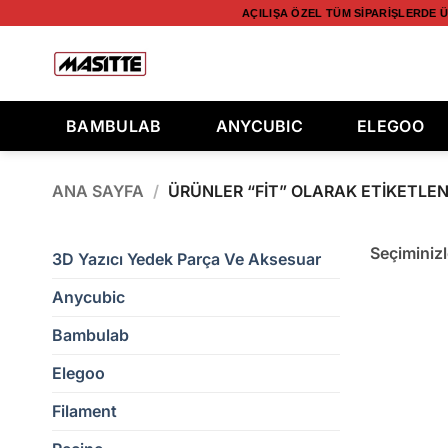
İçeriğe
AÇILIŞA ÖZEL TÜM SIPARIŞLERDE Ü
atla
Ara:
BAMBULAB
ANYCUBIC
ELEGOO
ANA SAYFA
/
ÜRÜNLER “FIT” OLARAK ETIKETLEN
Seçiminiz
3D Yazıcı Yedek Parça Ve Aksesuar
Anycubic
Bambulab
Elegoo
Filament