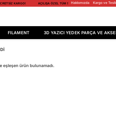
Hakkımızda
Kargo ve Tesli
CRETSIZ KARGO! AÇILIŞA ÖZEL TÜM SIPARIŞLERDE ÜCRETSIZ KARGO!
FILAMENT
3D YAZICI YEDEK PARÇA VE AKS
DI
le eşleşen ürün bulunamadı.