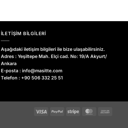
İLETİŞİM BİLGİLERİ
Aşağıdaki iletişim bilgileri ile bize ulaşabilirsiniz.
Adres :
Yeşiltepe Mah. Elçi cad. No: 19/A Akyurt/
Ankara
E-posta :
info@masitte.com
Telefon :
+90 506 332 25 51
Visa
PayPal
Stripe
MasterCard
Cash
On
Delivery