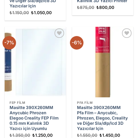
ve Diğer Sla/dlp/lcd 3D
Kalınlık 3D Yazıcı Printer
Yazıcılar Için
Orijinal
Şu
₺
875,00
₺
800,00
fiyat:
andaki
Orijinal
Şu
₺
1.150,00
₺
1.050,00
₺875,00.
fiyat:
fiyat:
andaki
₺800,00.
₺1.150,00.
fiyat:
₺1.050,00.
-7%
-6%
Add to
Add to
wishlist
wishlist
FEP FILM
PFA FILM
Masitte 390X260MM
Masitte 390X260MM
Anycubic Phrozen
Pfa Film – Anycubic,
Elegoo Creality FEP Film
Phrozen, Elegoo, Creality
0.15 mm Kalınlık 3D
ve Diğer Sla/dlp/lcd 3D
Yazıcı için Uyumlu
Yazıcılar Için
Orijinal
Şu
Orijinal
Şu
₺
1.350,00
₺
1.250,00
₺
1.550,00
₺
1.450,00