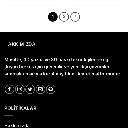
fiyat:
andaki
fiyat:
andaki
₺1.350,00.
fiyat:
₺1.550,00.
fiyat:
₺1.250,00.
₺1.450,0
1
2
HAKKIMIZDA
Masitte, 3D yazıcı ve 3D baskı teknolojilerine ilgi
duyan herkes için güvenilir ve yenilikçi çözümler
sunmak amacıyla kurulmuş bir e-ticaret platformudur.
POLİTİKALAR
Hakkımızda