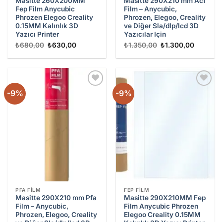
Masitte 260X200MM
Masitte 290X210 mm Acf
Fep Film Anycubic
Film – Anycubic,
Phrozen Elegoo Creality
Phrozen, Elegoo, Creality
0.15MM Kalınlık 3D
ve Diğer Sla/dlp/lcd 3D
Yazıcı Printer
Yazıcılar Için
Orijinal
Şu
Orijinal
Şu
₺
680,00
₺
630,00
₺
1.350,00
₺
1.300,00
fiyat:
andaki
fiyat:
andaki
₺680,00.
fiyat:
₺1.350,00.
fiyat:
₺630,00.
₺1.300,
-9%
-9%
Add to
Add to
wishlist
wishlist
PFA FILM
FEP FILM
Masitte 290X210 mm Pfa
Masitte 290X210MM Fep
Film – Anycubic,
Film Anycubic Phrozen
Phrozen, Elegoo, Creality
Elegoo Creality 0.15MM