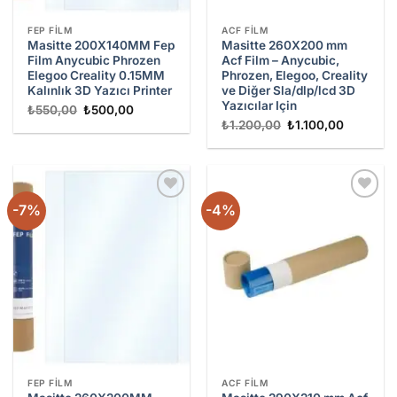
FEP FILM
ACF FILM
Masitte 200X140MM Fep
Masitte 260X200 mm
Film Anycubic Phrozen
Acf Film – Anycubic,
Elegoo Creality 0.15MM
Phrozen, Elegoo, Creality
Kalınlık 3D Yazıcı Printer
ve Diğer Sla/dlp/lcd 3D
Yazıcılar Için
Orijinal
Şu
₺
550,00
₺
500,00
fiyat:
andaki
Orijinal
Şu
₺
1.200,00
₺
1.100,00
₺550,00.
fiyat:
fiyat:
andaki
₺500,00.
₺1.200,00.
fiyat:
₺1.100,0
-7%
-4%
Add to
Add to
wishlist
wishlist
FEP FILM
ACF FILM