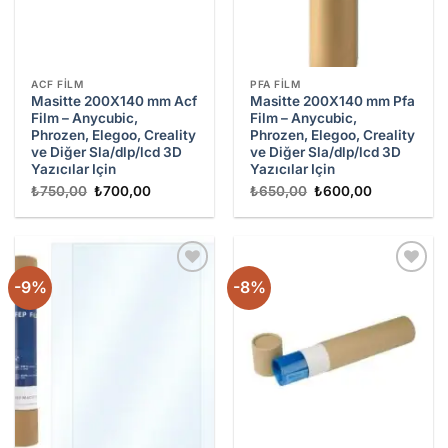
ACF FILM
PFA FILM
Masitte 200X140 mm Acf
Masitte 200X140 mm Pfa
Film – Anycubic,
Film – Anycubic,
Phrozen, Elegoo, Creality
Phrozen, Elegoo, Creality
ve Diğer Sla/dlp/lcd 3D
ve Diğer Sla/dlp/lcd 3D
Yazıcılar Için
Yazıcılar Için
Orijinal
Şu
Orijinal
Şu
₺
750,00
₺
700,00
₺
650,00
₺
600,00
fiyat:
andaki
fiyat:
andaki
₺750,00.
fiyat:
₺650,00.
fiyat:
₺700,00.
₺600,00.
-9%
-8%
Add to
Add to
wishlist
wishlist