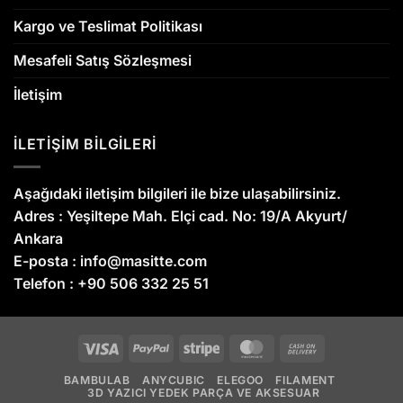
Kargo ve Teslimat Politikası
Mesafeli Satış Sözleşmesi
İletişim
İLETİŞİM BİLGİLERİ
Aşağıdaki iletişim bilgileri ile bize ulaşabilirsiniz.
Adres :
Yeşiltepe Mah. Elçi cad. No: 19/A Akyurt/
Ankara
E-posta :
info@masitte.com
Telefon :
+90 506 332 25 51
Visa
PayPal
Stripe
MasterCard
Cash
On
BAMBULAB
ANYCUBIC
ELEGOO
FILAMENT
Delivery
3D YAZICI YEDEK PARÇA VE AKSESUAR