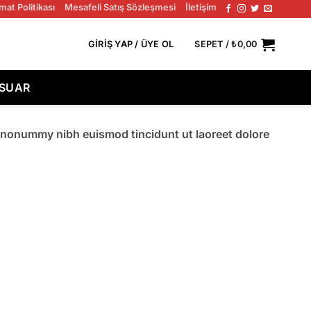
mat Politikası
Mesafeli Satış Sözleşmesi
İletişim
GIRIŞ YAP / ÜYE OL
SEPET /
₺
0,00
ESUAR
m nonummy nibh euismod tincidunt ut laoreet dolore