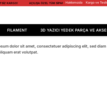
Hakkımızda
Kargo ve Tesli
SIZ KARGO! AÇILIŞA ÖZEL TÜM SIPARIŞLERDE ÜCRETSIZ KARGO!
FILAMENT
3D YAZICI YEDEK PARÇA VE AKS
sum dolor sit amet, consectetuer adipiscing elit, sed dia
liquam erat volutpat.