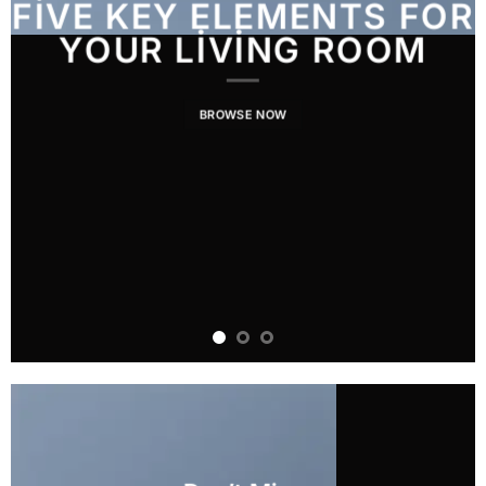
R
FIVE KEY ELEMENTS FOR
LA
YOUR LIVING ROOM
BROWSE NOW