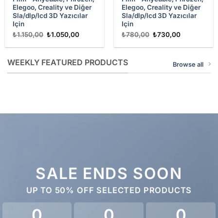
Elegoo, Creality ve Diğer
Elegoo, Creality ve Diğer
Sla/dlp/lcd 3D Yazıcılar
Sla/dlp/lcd 3D Yazıcılar
Için
Için
Orijinal
Şu
Orijinal
Şu
₺
1.150,00
₺
1.050,00
₺
780,00
₺
730,00
fiyat:
andaki
fiyat:
andaki
₺1.150,00.
fiyat:
₺780,00.
fiyat:
00.
₺1.050,00.
₺730,00.
WEEKLY FEATURED PRODUCTS
Browse all
SALE ENDS SOON
UP TO
50% OFF
SELECTED PRODUCTS
0
0
0