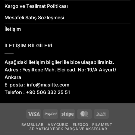
Kargo ve Teslimat Politikası
Mesafeli Satış Sözleşmesi
İletişim
İLETİŞİM BİLGİLERİ
Aşağıdaki iletişim bilgileri ile bize ulaşabilirsiniz.
Adres :
Yeşiltepe Mah. Elçi cad. No: 19/A Akyurt/
Ankara
E-posta :
info@masitte.com
Telefon :
+90 506 332 25 51
Visa
PayPal
Stripe
MasterCard
Cash
On
BAMBULAB
ANYCUBIC
ELEGOO
FILAMENT
Delivery
3D YAZICI YEDEK PARÇA VE AKSESUAR