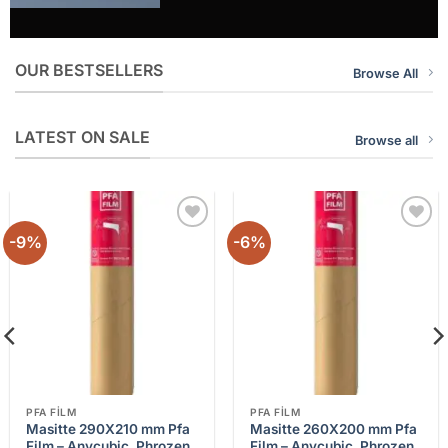
OUR BESTSELLERS
Browse All
LATEST ON SALE
Browse all
-9%
-6%
Add to
Add to
wishlist
wishlist
PFA FILM
PFA FILM
Masitte 290X210 mm Pfa
Masitte 260X200 mm Pfa
Film – Anycubic, Phrozen,
Film – Anycubic, Phrozen,