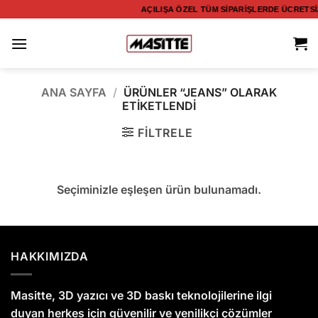
İçeriğe
AÇILIŞA ÖZEL TÜM SIPARIŞLERDE ÜCRETS
atla
ANA SAYFA
/
ÜRÜNLER “JEANS” OLARAK
ETIKETLENDI
FILTRELE
Seçiminizle eşleşen ürün bulunamadı.
HAKKIMIZDA
Masitte, 3D yazıcı ve 3D baskı teknolojilerine ilgi
duyan herkes için güvenilir ve yenilikçi çözümler