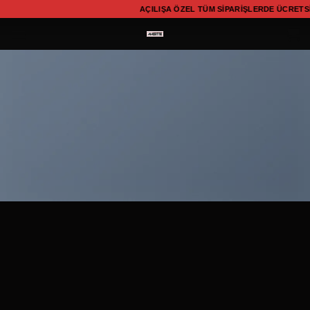
İçeriğe
AÇILIŞA ÖZEL TÜM SIPARIŞLERDE ÜCRET
atla