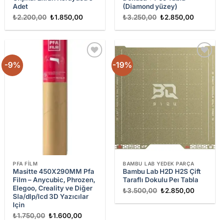
Adet
(Diamond yüzey)
Orijinal
Şu
Orijinal
Şu
₺
2.200,00
₺
1.850,00
₺
3.250,00
₺
2.850,00
fiyat:
andaki
fiyat:
andaki
₺2.200,00.
fiyat:
₺3.250,00.
fiyat:
₺1.850,00.
₺2.850,
-9%
-19%
Add to
Add to
wishlist
wishlist
PFA FILM
BAMBU LAB YEDEK PARÇA
Masitte 450X290MM Pfa
Bambu Lab H2D H2S Çift
Film – Anycubic, Phrozen,
Taraflı Dokulu Peı Tabla
Elegoo, Creality ve Diğer
Orijinal
Şu
₺
3.500,00
₺
2.850,00
Sla/dlp/lcd 3D Yazıcılar
fiyat:
andaki
₺3.500,00.
fiyat:
Için
₺2.850,
Orijinal
Şu
₺
1.750,00
₺
1.600,00