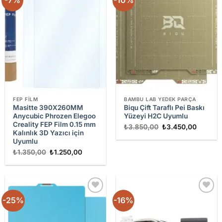
wishlist
wishlist
FEP FILM
BAMBU LAB YEDEK PARÇA
Masitte 390X260MM
Biqu Çift Taraflı Pei Baskı
Anycubic Phrozen Elegoo
Yüzeyi H2C Uyumlu
Creality FEP Film 0.15 mm
Orijinal
Şu
₺
3.850,00
₺
3.450,00
Kalınlık 3D Yazıcı için
fiyat:
andaki
₺3.850,00.
fiyat:
Uyumlu
₺3.450,
Orijinal
Şu
₺
1.350,00
₺
1.250,00
fiyat:
andaki
₺1.350,00.
fiyat:
₺1.250,00.
-25%
-16%
Add to
Add to
wishlist
wishlist