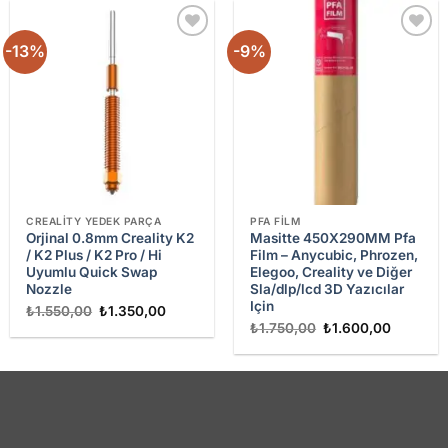
-13%
-9%
Add to
Add to
wishlist
wishlist
CREALITY YEDEK PARÇA
PFA FILM
Orjinal 0.8mm Creality K2
Masitte 450X290MM Pfa
/ K2 Plus / K2 Pro / Hi
Film – Anycubic, Phrozen,
Uyumlu Quick Swap
Elegoo, Creality ve Diğer
Nozzle
Sla/dlp/lcd 3D Yazıcılar
Için
Orijinal
Şu
₺
1.550,00
₺
1.350,00
fiyat:
andaki
Orijinal
Şu
₺
1.750,00
₺
1.600,00
₺1.550,00.
fiyat:
fiyat:
andaki
₺1.350,00.
₺1.750,00.
fiyat:
₺1.600,0
-25%
-4%
Add to
Add to
wishlist
wishlist