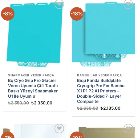
-8%
-18%
Add to
Add to
wishlist
wishlist
SNAPMAKER YEDEK PARÇA
BAMBU LAB YEDEK PARÇA
Bq Cryo Grip Pro Glacier
Bıqu Panda Buildplate
Voron Uyumlu Çift Taraflı
Cryogrip Pro For Bambu
Baskı Yüzeyi Snapmaker
X1 P1 P2 A1 Printers –
U1 Ile Uyumlu
Double-Sided 7-Layer
Composite
Orijinal
Şu
₺
2.550,00
₺
2.350,00
fiyat:
andaki
Orijinal
Şu
₺
2.650,00
₺
2.185,00
₺2.550,00.
fiyat:
fiyat:
andaki
₺2.350,00.
₺2.650,00.
fiyat:
₺2.185,0
-7%
-10%
Add to
Add to