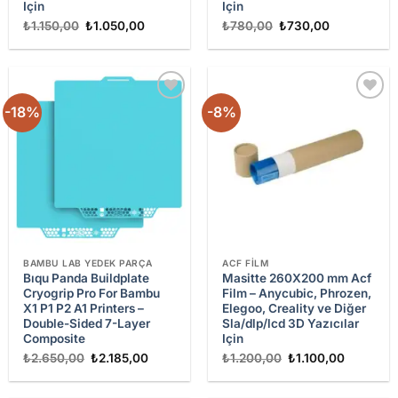
Için
Için
Orijinal
Şu
Orijinal
Şu
₺
1.150,00
₺
1.050,00
₺
780,00
₺
730,00
fiyat:
andaki
fiyat:
andaki
₺1.150,00.
fiyat:
₺780,00.
fiyat:
₺1.050,00.
₺730,00.
-18%
-8%
Add to
Add to
wishlist
wishlist
BAMBU LAB YEDEK PARÇA
ACF FILM
Bıqu Panda Buildplate
Masitte 260X200 mm Acf
Cryogrip Pro For Bambu
Film – Anycubic, Phrozen,
X1 P1 P2 A1 Printers –
Elegoo, Creality ve Diğer
Double-Sided 7-Layer
Sla/dlp/lcd 3D Yazıcılar
Composite
Için
Orijinal
Şu
Orijinal
Şu
₺
2.650,00
₺
2.185,00
₺
1.200,00
₺
1.100,00
fiyat:
andaki
fiyat:
andaki
₺2.650,00.
fiyat:
₺1.200,00.
fiyat:
₺2.185,00.
₺1.100,0