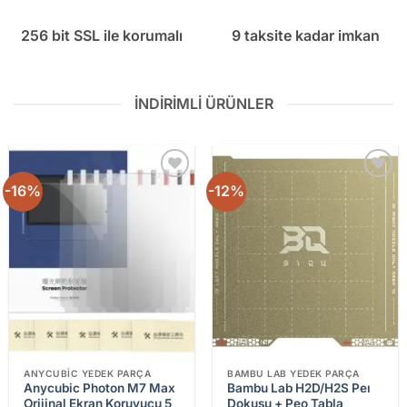
256 bit SSL ile korumalı
9 taksite kadar imkan
İNDIRIMLI ÜRÜNLER
-16%
-12%
Add to
Add to
wishlist
wishlist
ANYCUBIC YEDEK PARÇA
BAMBU LAB YEDEK PARÇA
Anycubic Photon M7 Max
Bambu Lab H2D/H2S Peı
Orijinal Ekran Koruyucu 5
Dokusu + Peo Tabla