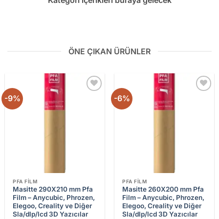
ÖNE ÇIKAN ÜRÜNLER
-9%
-6%
Add to
Add to
wishlist
wishlist
PFA FILM
PFA FILM
Masitte 290X210 mm Pfa
Masitte 260X200 mm Pfa
Film – Anycubic, Phrozen,
Film – Anycubic, Phrozen,
Elegoo, Creality ve Diğer
Elegoo, Creality ve Diğer
Sla/dlp/lcd 3D Yazıcılar
Sla/dlp/lcd 3D Yazıcılar