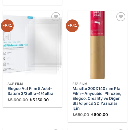
fiyat:
andaki
₺1.750,00.
fiyat:
₺1.600,00.
-8%
-8%
Add to
Add to
wishlist
wishlist
ACF FILM
PFA FILM
Elegoo Acf Film 5 Adet-
Masitte 200X140 mm Pfa
Saturn 3/3ultra-4/4ultra
Film – Anycubic, Phrozen,
Elegoo, Creality ve Diğer
Orijinal
Şu
₺
5.600,00
₺
5.150,00
fiyat:
andaki
Sla/dlp/lcd 3D Yazıcılar
₺5.600,00.
fiyat:
Için
₺5.150,00.
Orijinal
Şu
₺
650,00
₺
600,00
fiyat:
andaki
₺650,00.
fiyat:
₺600,00.