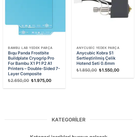
BAMBU LAB YEDEK PARÇA
ANYCUBIC YEDEK PARÇA
Bıqu Panda Frostbite
Anycubic Kobra S1
Buildplate Cryogrip Pro
Sertleştirilmiş Çelik
For Bambu X1 P1 P2 A1
Hotend Seti 0.6mm
Printers – Double-Sided 7-
Orijinal
Şu
₺
1.850,00
₺
1.550,00
Layer Composite
fiyat:
andaki
₺1.850,00.
fiyat:
Orijinal
Şu
₺
2.650,00
₺
1.975,00
₺1.550,0
fiyat:
andaki
₺2.650,00.
fiyat:
₺1.975,00.
KATEGORILER
Kategori içerikleri buraya gelecek